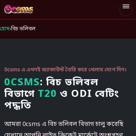
0csms
হোম
›
বিচ ভলিবল
0csms এ এখনই অ্যাকাউন্ট তৈরি করে খেলায় যোগ দিন।
0CSMS
: বিচ ভলিবল
বিভাগে
T20
ও ODI বেটিং
পদ্ধতি
আমরা 0csms এ বিচ ভলিবল বিভাগ চালু করেছি
যেখানে আপনি লাইভ ক্রিকেট মার্কেটে অংশগ্রহণ