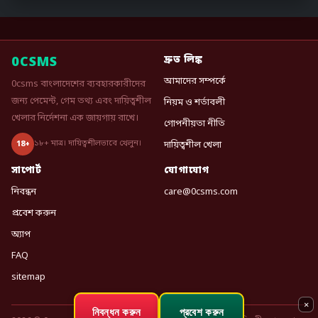
0CSMS
দ্রুত লিঙ্ক
আমাদের সম্পর্কে
0csms বাংলাদেশের ব্যবহারকারীদের
জন্য পেমেন্ট, গেম তথ্য এবং দায়িত্বশীল
নিয়ম ও শর্তাবলী
খেলার নির্দেশনা এক জায়গায় রাখে।
গোপনীয়তা নীতি
১৮+ মাত্র। দায়িত্বশীলভাবে খেলুন।
18+
দায়িত্বশীল খেলা
সাপোর্ট
যোগাযোগ
নিবন্ধন
care@0csms.com
প্রবেশ করুন
অ্যাপ
FAQ
sitemap
×
নিবন্ধন করুন
প্রবেশ করুন